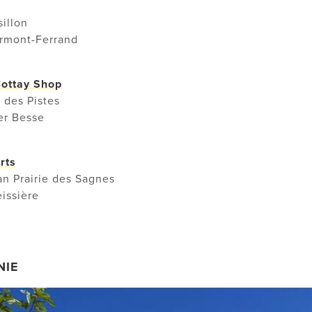
sillon
rmont-Ferrand
ottay Shop
 des Pistes
er Besse
rts
an Prairie des Sagnes
issière
NIE