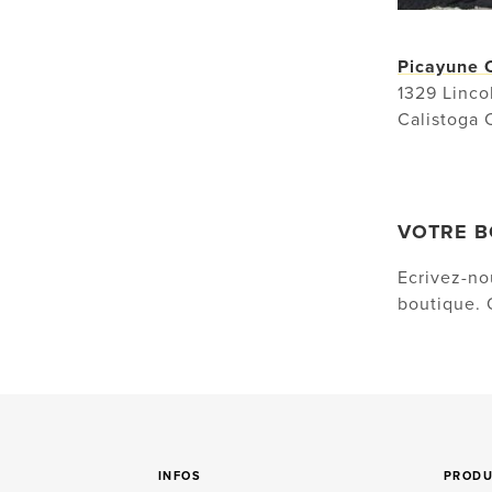
Picayune C
1329 Linco
Calistoga 
VOTRE B
Ecrivez-n
boutique. 
INFOS
PRODU