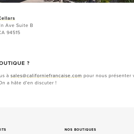
ellars
ln Ave Suite B
CA 94515
OUTIQUE ?
ous à
sales@californiefrancaise.com
pour nous présenter 
On a hâte d'en discuter !
ITS
NOS BOUTIQUES